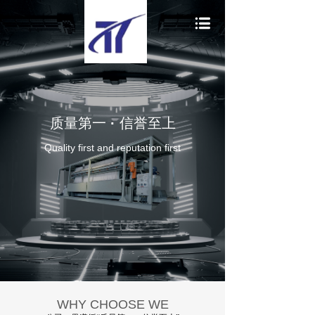
质量第一
·
信誉至上
Quality first and reputation first
WHY CHOOSE WE